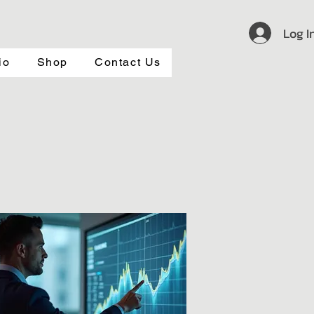
Log I
io
Shop
Contact Us