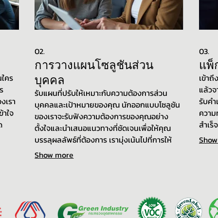
02.
03.
การวางแผนโซลูชันส่วน
แพ็
นใคร
เข้าถึ
บุคคล
ร
แล้วจ
รับแผนที่ปรับให้เหมาะกับความต้องการส่วน
องเรา
รับคำแ
บุคคลและเป้าหมายของคุณ นักออกแบบโซลูชัน
้าใจ
ความท
ของเราจะรับฟังความต้องการของคุณอย่าง
ด
สำเร็
ตั้งใจและนำเสนอแนวทางที่ชัดเจนเพื่อให้คุณ
องการ
และเคร
บรรลุผลลัพธ์ที่ต้องการ เรามุ่งเน้นไปที่การให้
Show
มาะกับ
ข้อมู
โซลูชันที่ใช้งานได้จริงและมีประสิทธิภาพซึ่ง
Show more
สอดคล้องกับสถานการณ์เฉพาะของคุณ